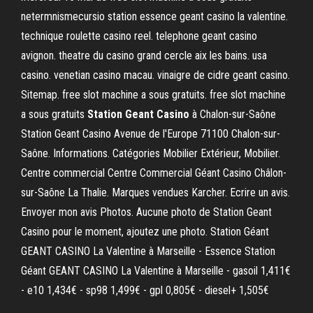
netermnismecursio station essence geant casino la valentine.
technique roulette casino reel. telephone geant casino
avignon. theatre du casino grand cercle aix les bains. usa
casino. venetian casino macau. vinaigre de cidre geant casino.
Sitemap. free slot machine a sous gratuits. free slot machine
a sous gratuits
Station Geant Casino
à Chalon-sur-Saône
Station Geant Casino Avenue de l'Europe 71100 Chalon-sur-
Saône. Informations. Catégories Mobilier Extérieur, Mobilier.
Centre commercial Centre Commercial Géant Casino Châlon-
sur-Saône La Thalie. Marques vendues Karcher. Ecrire un avis.
Envoyer mon avis Photos. Aucune photo de Station Geant
Casino pour le moment, ajoutez une photo. Station Géant
GEANT CASINO La Valentine à Marseille - Essence Station
Géant GEANT CASINO La Valentine à Marseille - gasoil 1,411€
- e10 1,434€ - sp98 1,499€ - gpl 0,805€ - diesel+ 1,505€