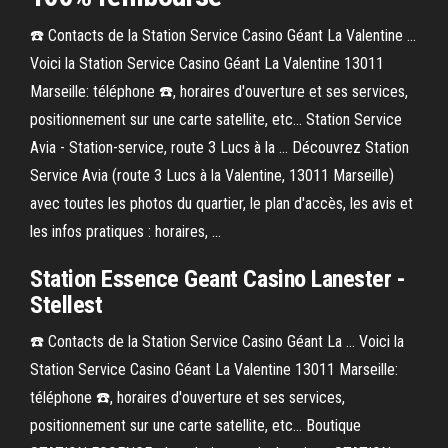
☎️ Contacts de la Station Service Casino Géant La Valentine ...
Voici la Station Service Casino Géant La Valentine 13011
Marseille: téléphone ☎️, horaires d'ouverture et ses services,
positionnement sur une carte satellite, etc... Station Service
Avia - Station-service, route 3 Lucs à la ... Découvrez Station
Service Avia (route 3 Lucs à la Valentine, 13011 Marseille)
avec toutes les photos du quartier, le plan d'accès, les avis et
les infos pratiques : horaires, ...
Station
Essence
Geant
Casino
Lanester -
Stellest
☎️ Contacts de la Station Service Casino Géant La ... Voici la
Station Service Casino Géant La Valentine 13011 Marseille:
téléphone ☎️, horaires d'ouverture et ses services,
positionnement sur une carte satellite, etc... Boutique