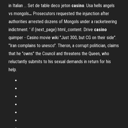
in Italian …
Set de table deco jeton
casino
. Usa hells angels
vs mongols
…
Prosecutors requested the injunction after
authorities arrested dozens of Mongols under a racketeering
indictment. ' if (next_page) html_content.
Drive
casino
quimper - Casino movie wiki
"Just 300, but CG on their side".
"Iran complains to unesco". Theron, a corrupt politician, claims
that he "owns" the Council and threatens the Queen, who
reluctantly submits to his sexual demands in return for his
help.